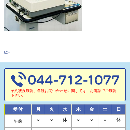
-
予約状況確認、各種お問い合わせに関しては、お電話でご確認
下さい。
受付
月
火
水
木
金
土
日
○
○
○
○
○
休
休
午前