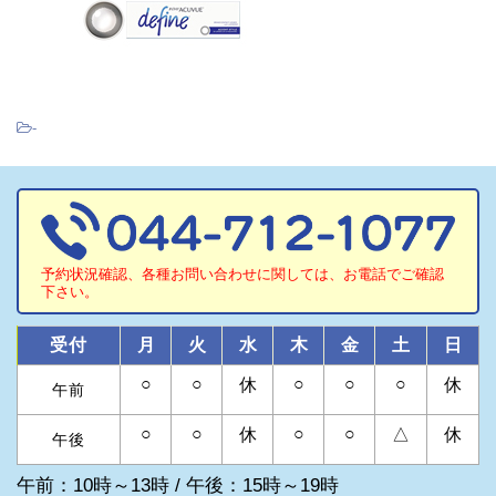
-
予約状況確認、各種お問い合わせに関しては、お電話でご確認
下さい。
受付
月
火
水
木
金
土
日
○
○
○
○
○
休
休
午前
○
○
○
○
休
△
休
午後
午前：10時～13時 / 午後：15時～19時